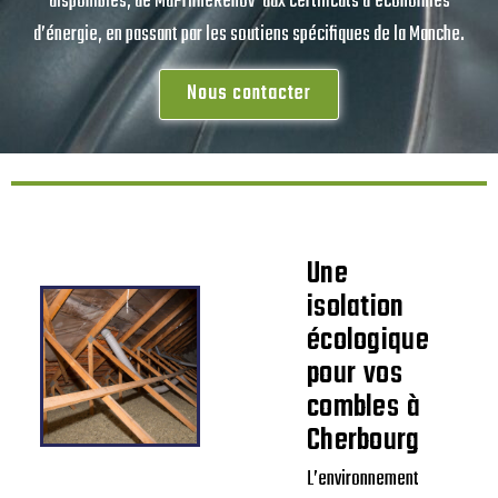
disponibles, de MaPrimeRénov’ aux certificats d’économies
d’énergie, en passant par les soutiens spécifiques de la Manche.
Nous contacter
Une
isolation
écologique
pour vos
combles à
Cherbourg
L’environnement