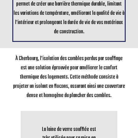
permet de créer une barrière thermique durable, limitant
les variations de température, améliorant la qualité de vie à
l’intérieur et prolongeant la durée de vie de vos matériaux
de construction.
À Cherbourg, l’isolation des combles perdus par soufflage
est une solution éprouvée pour améliorer le confort
thermique des logements. Cette méthode consiste à
projeter un isolant en flocons, assurant ainsi une couverture
dense et homogène du plancher des combles.
n
La laine de verre soufflée est