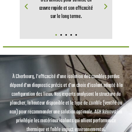
s
très utilisée pour sa mise en
œuvre rapide et son efficacité
a
sur le long terme.
À Cherbourg, l’efficacité d’une isolation des combles perdus
dépend d’un diagnostic précis et d’un choix d’isolant adapté à la
configuration des lieux. Nos experts analysent la structure du
plancher, la hauteur disponible et le type de comble (ventilé ou
non) pour recommander une solution optimale. AGH Rénovation
privilégie les matériaux isolants qui allient performance
thermique et faible impact environnemental.