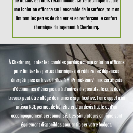
de flocons est alors recommandé. Cette technique assure
une isolation efficace sur l’ensemble de la surface, tout en
limitant les pertes de chaleur et en renforçant le confort
thermique du logement à Cherbourg.
À Cherbourg, isoler les combles perdus est une solution efficace
pour limiter les pertes thermiques et réduire les dépenses
énergétiques en hiver. Grâce à MaPrimeRénov’, aux certificats
d’économies d’énergie ou à d’autres dispositifs, le coût des
travaux peut être allégé de manière significative. Faire appel à un
artisan RGE permet de bénéficier d’un devis fiable et d’un
accompagnement personnalisé. Des simulateurs en ligne sont
également disponibles pour anticiper votre budget.