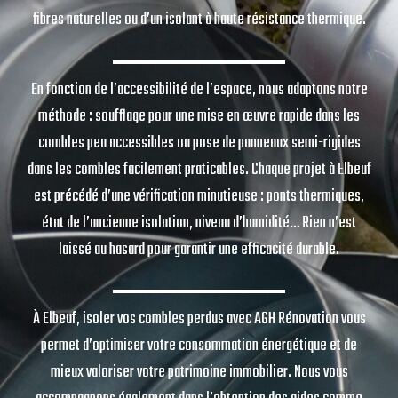
fibres naturelles ou d’un isolant à haute résistance thermique.
En fonction de l’accessibilité de l’espace, nous adaptons notre
méthode : soufflage pour une mise en œuvre rapide dans les
combles peu accessibles ou pose de panneaux semi-rigides
dans les combles facilement praticables. Chaque projet à Elbeuf
est précédé d’une vérification minutieuse : ponts thermiques,
état de l’ancienne isolation, niveau d’humidité… Rien n’est
laissé au hasard pour garantir une efficacité durable.
À Elbeuf, isoler vos combles perdus avec AGH Rénovation vous
permet d’optimiser votre consommation énergétique et de
mieux valoriser votre patrimoine immobilier. Nous vous