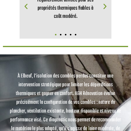
ut
régulièrement utilisée pour ses
e
propriétés thermiques fiables à
coût modéré.
À Elbeuf, l’isolation des combles perdus constitue une
intervention stratégique pour limiter les déperditions
thermiques et gagner en confort. AGH Rénovation évalue
précisément la configuration de vos combles : nature du
plancher, ventilation existante, hauteur disponible et niveau de
performance visé. Ce diagnostic nous permet de recommander
le matériau le plus adapté, qu’il s’agisse de laine minérale, de