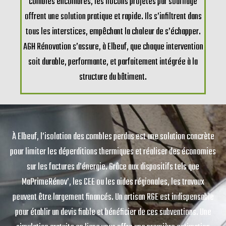
combles encombrés, les flocons projetés par soufflage
offrent une solution pratique et rapide. Ils s’infiltrent dans
tous les interstices, empêchant la chaleur de s’échapper.
AGH Rénovation s’assure, à Elbeuf, que chaque intervention
soit durable, performante, et parfaitement intégrée à la
structure du bâtiment.
À Elbeuf, l’isolation des combles perdus est une solution concrète
pour limiter les déperditions thermiques et réaliser des économies
sur les factures d’énergie. Grâce aux dispositifs tels que
MaPrimeRénov’, les CEE ou les aides régionales, les travaux
peuvent être largement financés. Un artisan RGE est indispensable
pour établir un devis fiable et bénéficier de ces subventions. Une