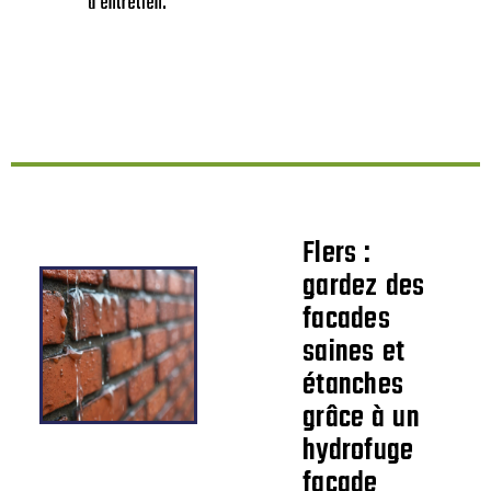
d’entretien.
Flers :
gardez des
facades
saines et
étanches
grâce à un
hydrofuge
facade