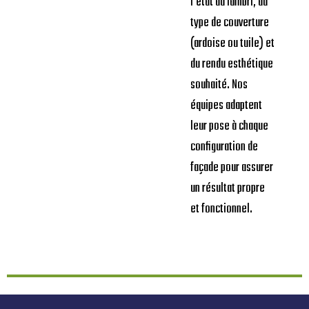
l’état du lambri, du
type de couverture
(ardoise ou tuile) et
du rendu esthétique
souhaité. Nos
équipes adaptent
leur pose à chaque
configuration de
façade pour assurer
un résultat propre
et fonctionnel.