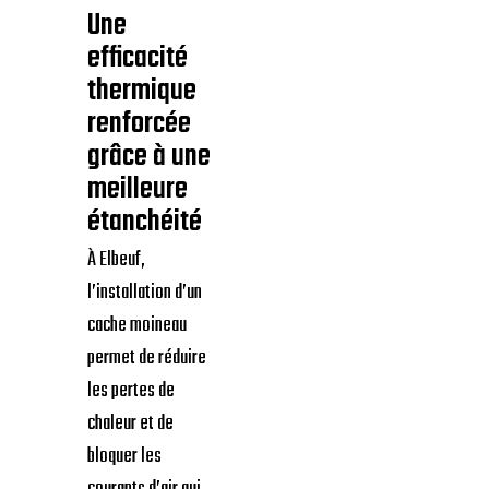
Une
efficacité
thermique
renforcée
grâce à une
meilleure
étanchéité
À Elbeuf,
l’installation d’un
cache moineau
permet de réduire
les pertes de
chaleur et de
bloquer les