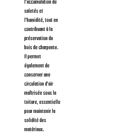
l’accumulation de
saletés et
l’humidité, tout en
contribuant à la
préservation du
bois de charpente.
Il permet
également de
conserver une
circulation d’air
maîtrisée sous la
toiture, essentielle
pour maintenir la
solidité des
matériaux.