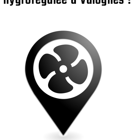
hygrorégulée à Valognes !