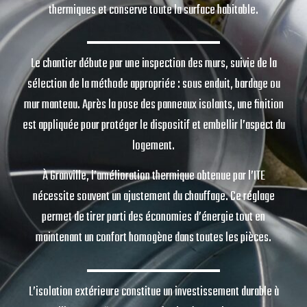
thermiques et conserve toute la surface habitable.
Le chantier débute par une inspection des murs, suivie de la
sélection de la méthode appropriée : sous enduit, bardage ou
mur manteau. Après la pose des panneaux isolants, une finition
est appliquée pour protéger le dispositif et embellir l’aspect du
logement.
À Granville, l’amélioration thermique obtenue par l’ITE
nécessite souvent un ajustement du chauffage. Ce réglage
permet de tirer parti des économies d’énergie tout en
maintenant un confort homogène dans toutes les pièces.
L’isolation extérieure constitue un investissement durable à