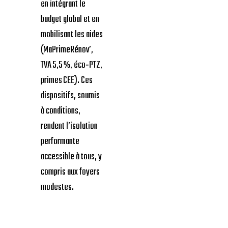
en intégrant le
budget global et en
mobilisant les aides
(MaPrimeRénov’,
TVA 5,5 %, éco‑PTZ,
primes CEE). Ces
dispositifs, soumis
à conditions,
rendent l’isolation
performante
accessible à tous, y
compris aux foyers
modestes.