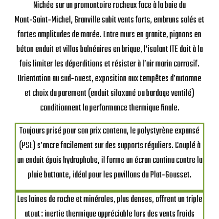
Nichée sur un promontoire rocheux face à la baie du
Mont‑Saint‑Michel, Granville subit vents forts, embruns salés et
fortes amplitudes de marée. Entre murs en granite, pignons en
béton enduit et villas balnéaires en brique, l’isolant ITE doit à la
fois limiter les déperditions et résister à l’air marin corrosif.
Orientation au sud‑ouest, exposition aux tempêtes d’automne
et choix du parement (enduit siloxané ou bardage ventilé)
conditionnent la performance thermique finale.
Toujours prisé pour son prix contenu, le polystyrène expansé
(PSE) s’ancre facilement sur des supports réguliers. Couplé à
un enduit épais hydrophobe, il forme un écran continu contre la
pluie battante, idéal pour les pavillons du Plat‑Gousset.
Les laines de roche et minérales, plus denses, offrent un triple
atout : inertie thermique appréciable lors des vents froids