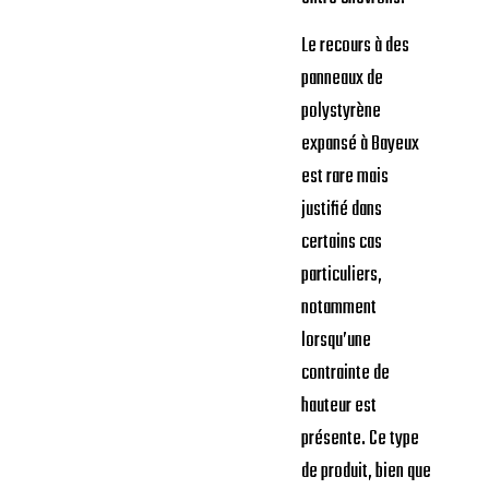
Le recours à des
panneaux de
polystyrène
expansé à Bayeux
est rare mais
justifié dans
certains cas
particuliers,
notamment
lorsqu’une
contrainte de
hauteur est
présente. Ce type
de produit, bien que