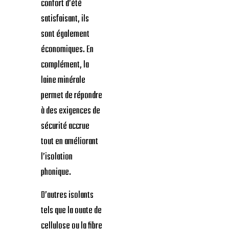
confort d’été
satisfaisant, ils
sont également
économiques. En
complément, la
laine minérale
permet de répondre
à des exigences de
sécurité accrue
tout en améliorant
l’isolation
phonique.
D’autres isolants
tels que la ouate de
cellulose ou la fibre