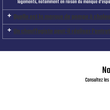
logements, notamment en raison du manque d’espa
Quelle est la marque de pompe à chaleur
Un chauffagiste peut-il réaliser l'entr
No
Consultez les