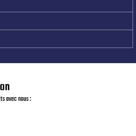
ion
ts avec nous :