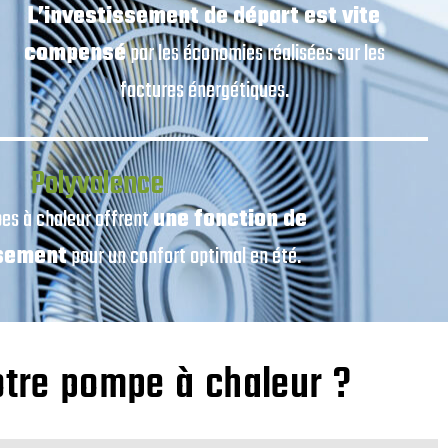
L’investissement de départ est vite
compensé
par les économies réalisées sur les
factures énergétiques.
Polyvalence
es à chaleur offrent
une fonction de
ssement
pour un confort optimal en été.
otre pompe à chaleur ?