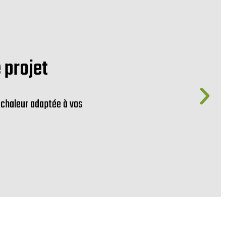
mpagnement de qualité pour un 
us assistent tout au long du processus, de l’étude technique 
pompe à chaleur.