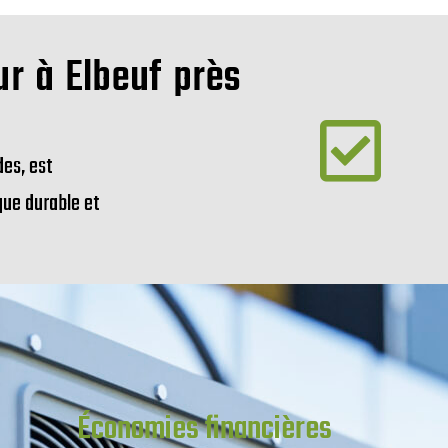
ur à Elbeuf près
des, est
que durable et
Économies financières