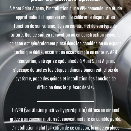
À Mont Saint Aignan, l’installation d’une VPH demande une étude
approfondie du logement afin de calibrer le dispositif en
fonction de son volume, de son isolation et de son type de
toiture. Que ce soit en rénovation ou en construction neuve, le
caisson est généralement placé dans les combles ou un espace
technique dédié, assurant un accès simple au moteur. AGH
Rénovation, entreprise spécialisée à Mont Saint Aignan,
s’occupe de toutes les étapes : dimensionnement, choix du
système, pose des gaines et installation des bouches de
diffusion dans les pièces de vie.
La VPH (ventilation positive hygroréglable) diffuse un air neuf
grâce à un caisson motorisé, souvent installé en comble perdu.
L’installation inclut la fixation de ce caisson, la mise en place