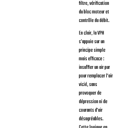
filtre, vérification
du bloc moteur et
contrôle du débit.
En clair, la VPH
s’appuie sur un
principe simple
mais efficace :
insuffler un air pur
pour remplacer l’air
vicié, sans
provoquer de
dépression ni de
courants d’air
désagréables.
Cette logique en