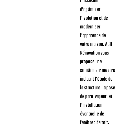
bien pensée,
un confort
durable
À L’Aigle, un projet
de changement de
toiture est
l’occasion
d’optimiser
l’isolation et de
moderniser
l’apparence de
votre maison. AGH
Rénovation vous
propose une
solution sur mesure