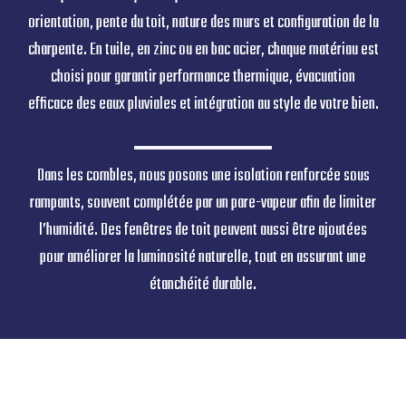
Une toiture neuve adaptée à votre habitat
à L’Aigle
Pour réussir un changement de toiture à L’Aigle, AGH Rénovation
prend en compte les particularités de votre maison :
orientation, pente du toit, nature des murs et configuration de la
charpente. En tuile, en zinc ou en bac acier, chaque matériau est
choisi pour garantir performance thermique, évacuation
efficace des eaux pluviales et intégration au style de votre bien.
Dans les combles, nous posons une isolation renforcée sous
rampants, souvent complétée par un pare-vapeur afin de limiter
l’humidité. Des fenêtres de toit peuvent aussi être ajoutées