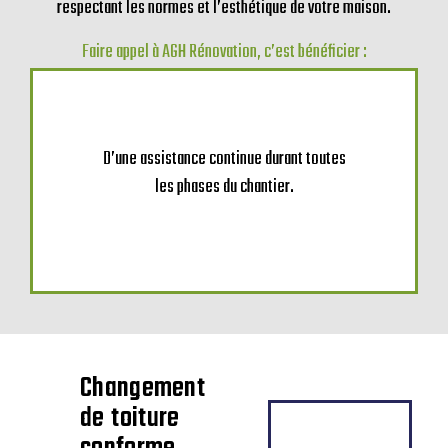
Pourquoi faire appel à AGH
Rénovation à L’Aigle ?
À L’Aigle, AGH Rénovation se charge du changement de votre
toiture avec rigueur, pour assurer une rénovation durable,
respectant les normes et l’esthétique de votre maison.
Faire appel à AGH Rénovation, c’est bénéficier :
D’une assistance continue durant toutes
les phases du chantier.