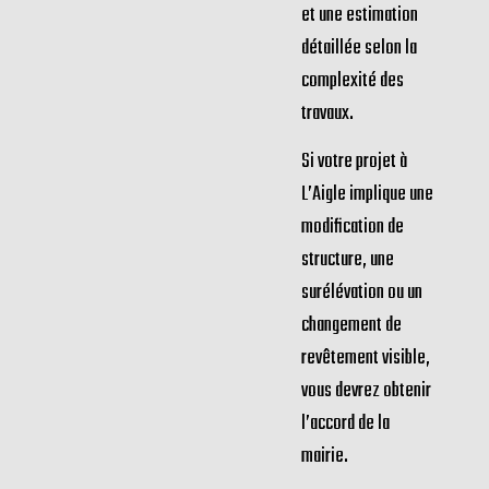
énergétique. AGH
Rénovation vous
propose un
accompagnement
complet, avec des
couvreurs qualifiés
et une estimation
détaillée selon la
complexité des
travaux.
Si votre projet à
L’Aigle implique une
modification de
structure, une