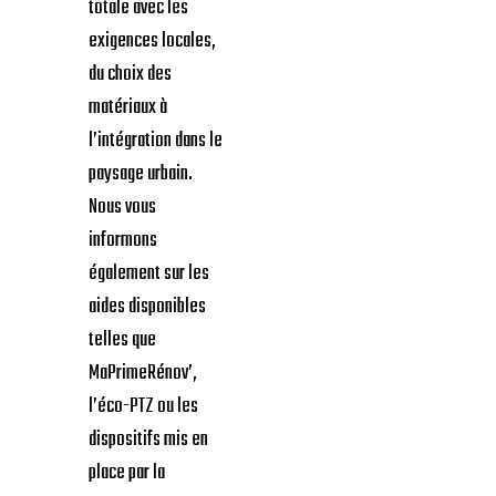
en matière
d’efficacité
énergétique et de
sécurité. AGH
Rénovation garantit
une conformité
totale avec les
exigences locales,
du choix des
matériaux à
l’intégration dans le
paysage urbain.
Nous vous
informons
également sur les