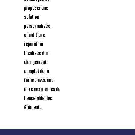
vous accompagne à
L’Aigle dans la
vérification de votre
couverture. Nous
intervenons pour
diagnostiquer les
dommages et
proposer une
solution
personnalisée,
allant d’une
réparation
localisée à un
changement
complet de la