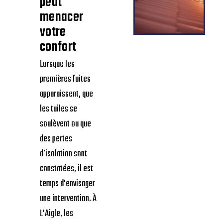
performant, esthétique et pérenne.
À L’Aigle,
une toiture
dégradée
peut
menacer
votre
confort
Lorsque les
premières fuites
apparaissent, que
les tuiles se
soulèvent ou que