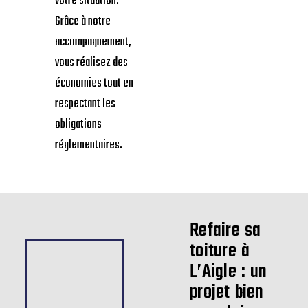
financières
disponibles à
L’Aigle :
MaPrimeRénov’,
éco-PTZ, ou TVA à
taux réduit selon
votre situation.
Grâce à notre
accompagnement,
vous réalisez des
économies tout en
respectant les
obligations
réglementaires.