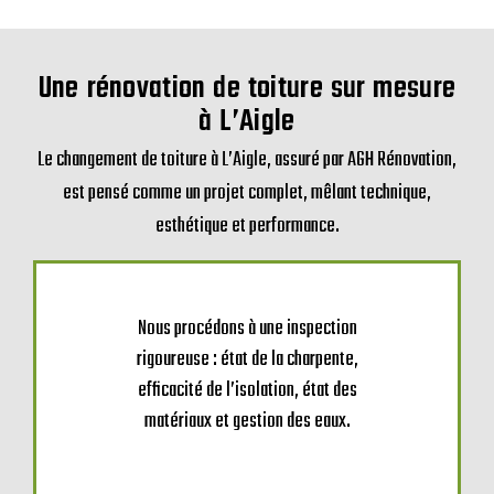
Si votre projet inclut une modification du volume ou une
rehausse de toiture, un permis de construire peut être
demandé. AGH Rénovation vous aide à monter un dossier
complet, conforme aux règles locales, pour que vos travaux
soient réalisés en toute légalité.
Une rénovation de toiture sur mesure
à L’Aigle
Le changement de toiture à L’Aigle, assuré par AGH Rénovation,
est pensé comme un projet complet, mêlant technique,
esthétique et performance.