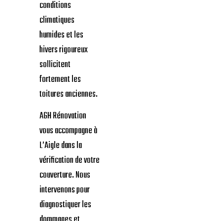
des pertes
d’isolation sont
constatées, il est
temps d’envisager
une intervention. À
L’Aigle, les
conditions
climatiques
humides et les
hivers rigoureux
sollicitent
fortement les
toitures anciennes.
AGH Rénovation