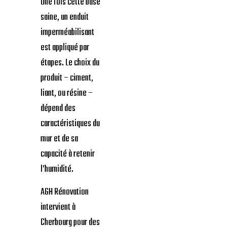
Une fois cette base
saine, un enduit
imperméabilisant
est appliqué par
étapes. Le choix du
produit – ciment,
liant, ou résine –
dépend des
caractéristiques du
mur et de sa
capacité à retenir
l’humidité.
AGH Rénovation
intervient à
Cherbourg pour des