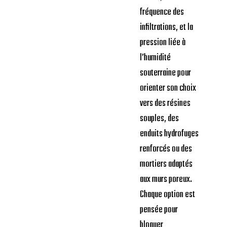
fréquence des
infiltrations, et la
pression liée à
l’humidité
souterraine pour
orienter son choix
vers des résines
souples, des
enduits hydrofuges
renforcés ou des
mortiers adaptés
aux murs poreux.
Chaque option est
pensée pour
bloquer