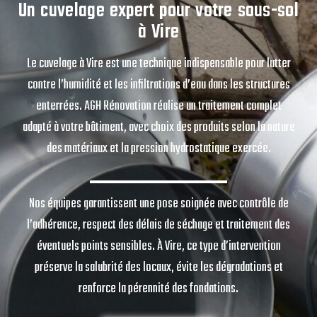
Un cuvelage expert pour votre sous-sol
à Vire
Le cuvelage à Vire est une technique indispensable pour lutter
contre l’humidité et les infiltrations d’eau dans les structures
enterrées. AGH Rénovation réalise un traitement complet
adapté à votre bâtiment, avec choix des produits selon la nature
des matériaux et la pression hydrostatique exercée.
Nos équipes garantissent une pose soignée avec contrôle de
l’adhérence, respect des délais de séchage et traitement des
éventuels points sensibles. À Vire, ce type d’intervention
préserve la salubrité des locaux, évite les dégradations et
renforce la pérennité des fondations.