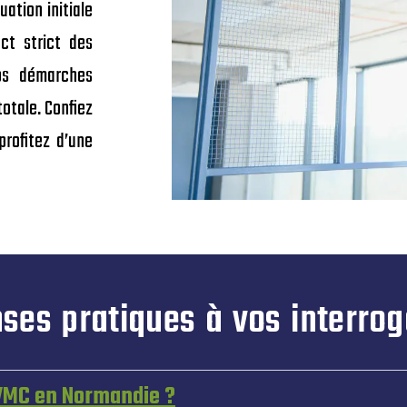
ation initiale
ect strict des
os démarches
totale. Confiez
profitez d’une
ses pratiques à vos interrog
 VMC en Normandie ?