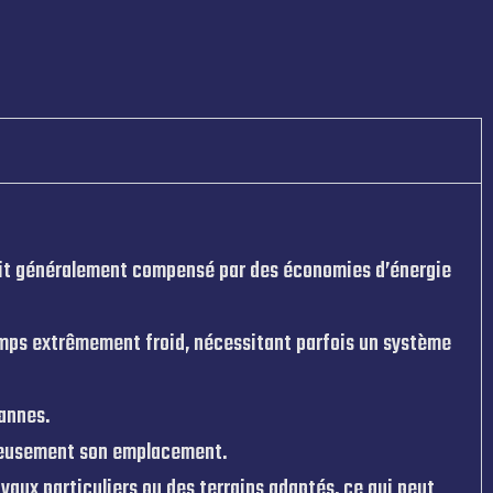
 soit généralement compensé par des économies d’énergie
emps extrêmement froid, nécessitant parfois un système
pannes.
icieusement son emplacement.
aux particuliers ou des terrains adaptés, ce qui peut