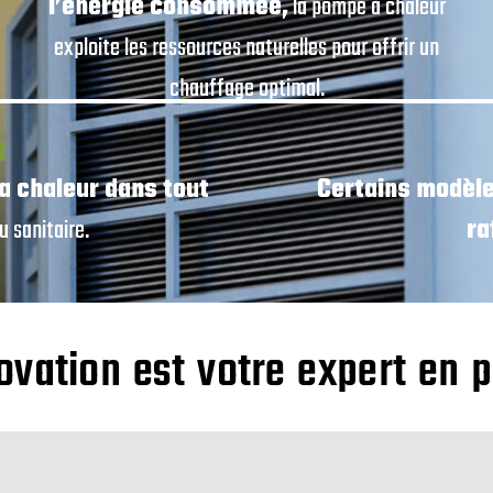
l’énergie consommée,
la pompe à chaleur
exploite les ressources naturelles pour offrir un
chauffage optimal.
e
a chaleur dans tout
Certains modèl
u sanitaire.
ra
vation est votre expert en 