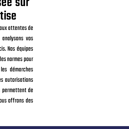
sée sur
tise
aux attentes de
s analysons vos
cis. Nos équipes
 des normes pour
 les démarches
es autorisations
s permettent de
nous offrons des