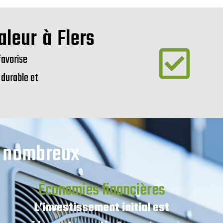
leur à Flers
favorise
 durable et
t nombreux
Économies financières
L’investissement initial est