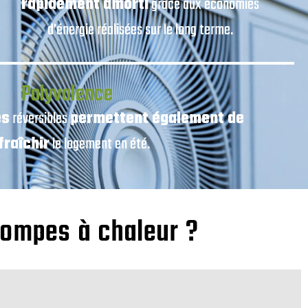
rapidement amorti
grâce aux économies
d’énergie réalisées sur le long terme.
Polyvalence
es
réversibles
permettent également de
fraîchir
le logement en été.
pompes à chaleur ?