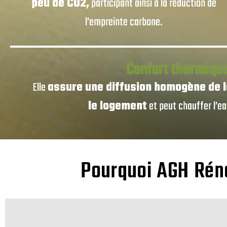
peu de CO2,
participant ainsi à la réduction de
l’empreinte carbone.
Confort thermiqu
Elle
assure une diffusion homogène de l
le logement
et peut chauffer l’ea
Pourquoi AGH Réno