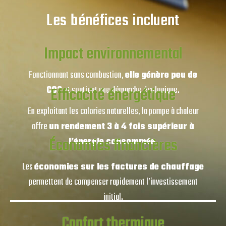
Les bénéfices incluent
Impact environnemental
Fonctionnant sans combustion,
elle génère peu de
Efficacité énergétique
CO2
et soutient une démarche écologique.
En exploitant les calories naturelles, la pompe à chaleur
offre
un rendement 3 à 4 fois supérieur à
Économies financières
l’énergie consommée.
Les
économies sur les factures de chauffage
permettent de compenser rapidement l’investissement
initial.
Confort thermique