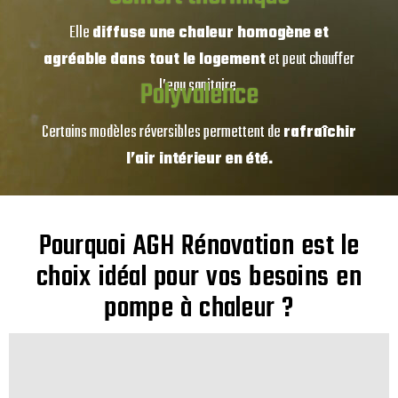
Elle
diffuse une chaleur homogène et
agréable dans tout le logement
et peut chauffer
Polyvalence
l’eau sanitaire.
Certains modèles réversibles permettent de
rafraîchir
l’air intérieur en été.
Pourquoi AGH Rénovation est le
choix idéal pour vos besoins en
pompe à chaleur ?