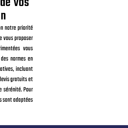
 de vos
on
n notre priorité
de vous proposer
rimentées vous
t des normes en
atives, incluant
devis gratuits et
 sérénité. Pour
ons sont adaptées