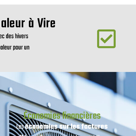
aleur à Vire
ec des hivers
haleur pour un
Économies financières
Les
économies sur les factures