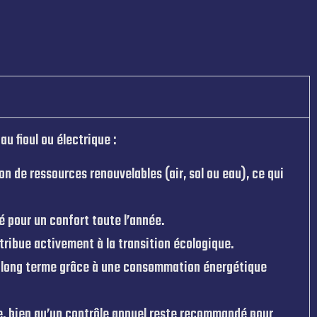
u fioul ou électrique :
on de ressources renouvelables (air, sol ou eau), ce qui
é pour un confort toute l’année.
ntribue activement à la transition écologique.
r le long terme grâce à une consommation énergétique
, bien qu’un contrôle annuel reste recommandé pour