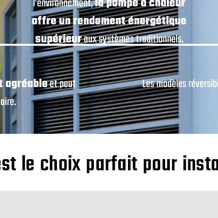
l’environnement,
la pompe à chaleur
offre un rendement énergétique
supérieur
aux systèmes traditionnels.
e
t agréable
et peut
Les modèles réversib
aire.
t le choix parfait pour inst