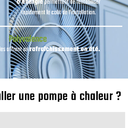
d’énergie
permettent de rentabiliser
rapidement le coût de l’installation.
Polyvalence
les offrent un
rafraîchissement en été.
aller une pompe à chaleur ?